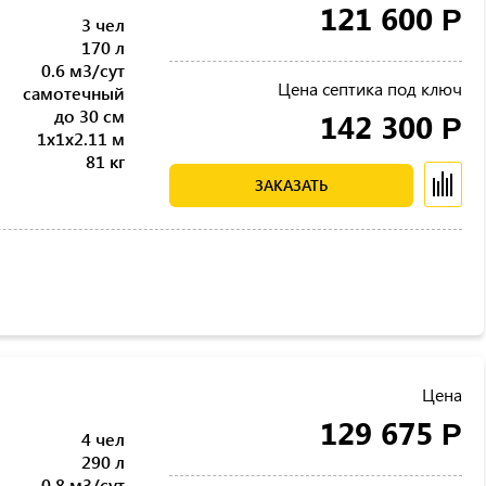
121 600
Р
3 чел
170 л
0.6 м3/сут
Цена септика под ключ
самотечный
до 30 см
142 300
Р
1x1x2.11 м
81 кг
ЗАКАЗАТЬ
Цена
129 675
Р
4 чел
290 л
0.8 м3/сут