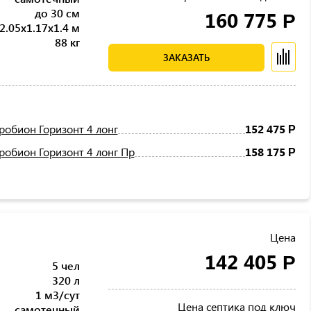
до 30 см
160 775
Р
2.05x1.17x1.4 м
88 кг
ЗАКАЗАТЬ
робион Горизонт 4 лонг
152 475
Р
робион Горизонт 4 лонг Пр
158 175
Р
Цена
142 405
Р
5 чел
320 л
1 м3/сут
Цена септика под ключ
самотечный