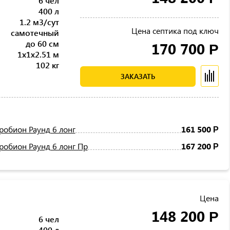
6 чел
400 л
1.2 м3/сут
Цена септика под ключ
самотечный
до 60 см
170 700
Р
1x1x2.51 м
102 кг
ЗАКАЗАТЬ
робион Раунд 6 лонг
161 500
Р
робион Раунд 6 лонг Пр
167 200
Р
Цена
148 200
Р
6 чел
400 л