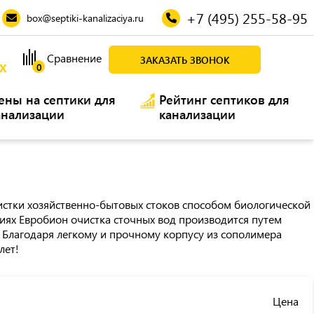
+7 (495) 255-58-95
box@septiki-kanalizaciya.ru
Сравнение
ЗАКАЗАТЬ ЗВОНОК
Х
0
ены на септики для
Рейтинг септиков для
анализации
канализации
истки хозяйственно-бытовых стоков способом биологической
иях Евробион очистка сточных вод производится путем
. Благодаря легкому и прочному корпусу из сополимера
лет!
Цена