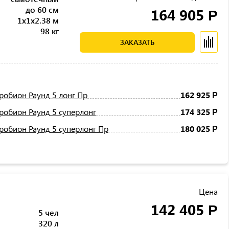
до 60 см
164 905
Р
1x1x2.38 м
98 кг
ЗАКАЗАТЬ
робион Раунд 5 лонг Пр
162 925
Р
робион Раунд 5 суперлонг
174 325
Р
робион Раунд 5 суперлонг Пр
180 025
Р
Цена
142 405
Р
5 чел
320 л