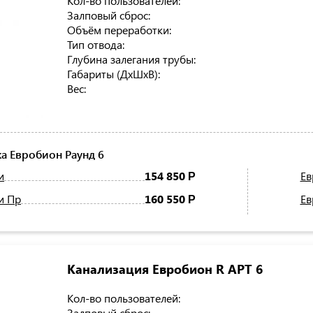
Кол-во пользователей:
Залповый сброс:
Объём переработки:
Тип отвода:
Глубина залегания трубы:
Габариты (ДхШхВ):
Вес:
а Евробион Раунд 6
и
154 850
Ев
Р
и Пр
160 550
Ев
Р
Канализация Евробион R АРТ 6
Кол-во пользователей:
Залповый сброс: