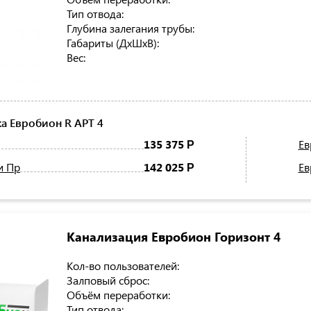
Тип отвода:
Глубина залегания трубы:
Габариты (ДхШхВ):
Вес:
а Евробион R АРТ 4
135 375
Ев
Р
и Пр
142 025
Ев
Р
Канализация Евробион Горизонт 4
Кол-во пользователей:
Залповый сброс:
Объём переработки:
Тип отвода: