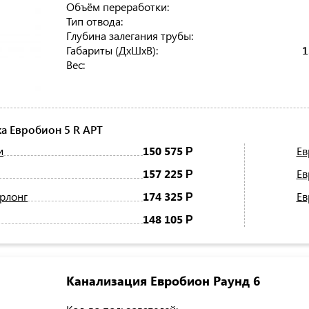
Объём переработки:
Тип отвода:
Глубина залегания трубы:
Габариты (ДхШхВ):
1
Вес:
а Евробион 5 R АРТ
и
150 575
Ев
Р
157 225
Ев
Р
ерлонг
174 325
Ев
Р
148 105
Р
Канализация Евробион Раунд 6