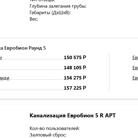
Глубина залегания трубы:
Габариты (ДхШхВ):
Вес:
а Евробион Раунд 5
и
150 575
Ев
Р
148 105
Ев
Р
миди
156 275
Ев
Р
157 225
Р
Канализация Евробион 5 R АРТ
Кол-во пользователей:
Залповый сброс: