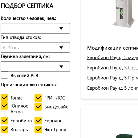
ПОДБОР СЕПТИКА
Количество человек, чел.:
Тип отвода стоков:
Модификации септик
Глубина залегания, см:
Евробион Раунд 5 мид
Евробион Раунд 5 Пр
Высокий УГВ
Евробион Раунд 5 Пр 
Производители септиков:
Евробион Раунд 5 лонг
Топас
ГРИНЛОС
Юнилос
БиоДевайс
Астра
Евробион
Евролос
Волгарь
Эко-Гранд