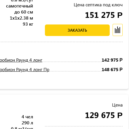
Цена септика под ключ
самотечный
до 60 см
151 275
Р
1x1x2.38 м
93 кг
ЗАКАЗАТЬ
робион Раунд 4 лонг
142 975
Р
робион Раунд 4 лонг Пр
148 675
Р
Цена
129 675
Р
4 чел
290 л
0.8 м3/сут