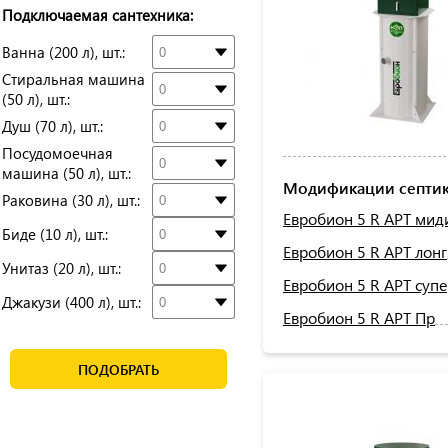
Подключаемая сантехника:
Ванна (200 л), шт.:
Стиральная машина
(50 л), шт.:
Душ (70 л), шт.:
Посудомоечная
машина (50 л), шт.:
Модификации септик
Раковина (30 л), шт.:
Евробион 5 R АРТ мид
Биде (10 л), шт.:
Евробион 5 R АРТ лонг
Унитаз (20 л), шт.:
Евробион 5 R АРТ суп
Джакузи (400 л), шт.:
Евробион 5 R АРТ Пр
ПОДОБРАТЬ