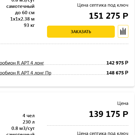
Цена септика под ключ
самотечный
до 60 см
151 275
Р
1x1x2.38 м
93 кг
ЗАКАЗАТЬ
робион R АРТ 4 лонг
142 975
Р
робион R АРТ 4 лонг Пр
148 675
Р
Цена
139 175
Р
4 чел
230 л
0.8 м3/сут
Цена септика под ключ
самотечный