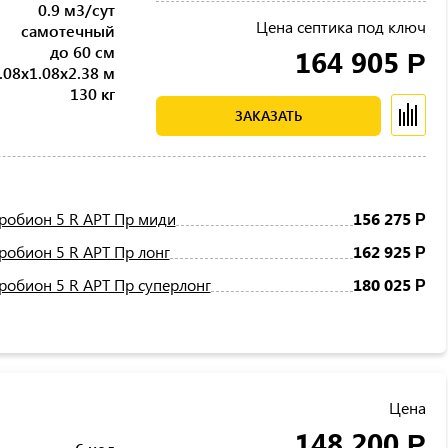
0.9 м3/сут
Цена септика под ключ
самотечный
до 60 см
164 905
Р
.08x1.08x2.38 м
130 кг
ЗАКАЗАТЬ
робион 5 R АРТ Пр миди
156 275
Р
робион 5 R АРТ Пр лонг
162 925
Р
робион 5 R АРТ Пр суперлонг
180 025
Р
Цена
148 200
Р