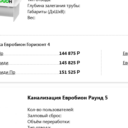
Глубина залегания трубы:
Габариты (ДхШхВ):
Вес:
а Евробион Горизонт 4
Пр
144 875
Ев
Р
миди
145 825
Ев
Р
миди Пр
151 525
Р
Канализация Евробион Раунд 5
Кол-во пользователей:
Залповый сброс:
Объём переработки:
Тип отвода: