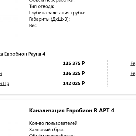
Тип отвода:
Глубина залегания трубы:
Габариты (ДхШхВ):
Вес:
а Евробион Раунд 4
135 375
Ев
Р
и
136 325
Ев
Р
и Пр
142 025
Р
Канализация Евробион R АРТ 4
Кол-во пользователей:
Залповый сброс:
Объём переработки: