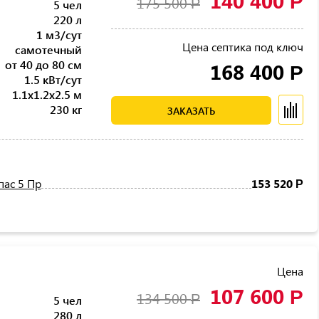
140 400
Р
175 500
Р
5 чел
220 л
1 м3/сут
Цена септика под ключ
самотечный
от 40 до 80 см
168 400
Р
1.5 кВт/сут
1.1x1.2x2.5 м
230 кг
ЗАКАЗАТЬ
пас 5 Пр
153 520
Р
Цена
107 600
Р
134 500
Р
5 чел
280 л