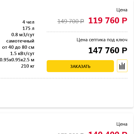
Цена
119 760
Р
149 700
Р
4 чел
175 л
0.8 м3/сут
Цена септика под ключ
самотечный
от 40 до 80 см
147 760
Р
1.5 кВт/сут
0.95x0.95x2.5 м
210 кг
ЗАКАЗАТЬ
Цена