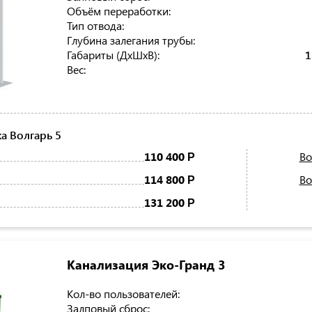
Объём переработки:
Тип отвода:
Глубина залегания трубы:
Габариты (ДхШхВ):
1
Вес:
а Волгарь 5
110 400
Во
Р
114 800
Во
Р
131 200
Р
Канализация Эко-Гранд 3
Кол-во пользователей:
Залповый сброс: