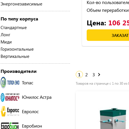
Кол-во пользователе
Энергонезависимые
Объем переработки
По типу корпуса
Цена:
106 2
Стандартные
Лонг
ЗАКАЗАТ
Миди
Горизонтальные
Вертикальные
Производители
1
2
3
Топас
Товаров на странице с 1 по 30 из 
Юнилос Астра
Евролос
Евробион