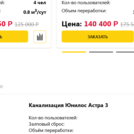
й:
4 чел
Кол-во пользователей:
:
Объем переработки:
3
0.8 м
/сут
50
Цена:
140 400
Р
Р
125 000
Р
175 
Ь
ЗАКАЗАТЬ
83
Канализация Юнилос Астра 3
Кол-во пользователей:
Залповый сброс:
Объём переработки: