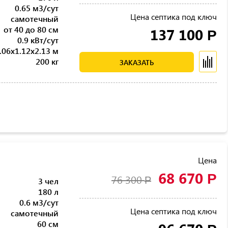
0.65 м3/сут
Цена септика под ключ
самотечный
от 40 до 80 см
137 100
Р
0.9 кВт/сут
.06x1.12x2.13 м
200 кг
ЗАКАЗАТЬ
Цена
68 670
Р
76 300
Р
3 чел
180 л
0.6 м3/сут
Цена септика под ключ
самотечный
60 см