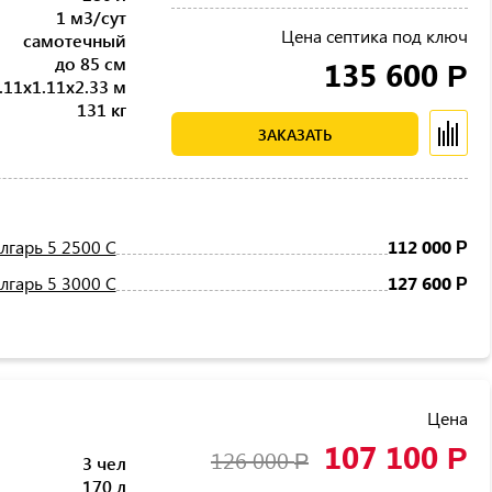
1 м3/сут
Цена септика под ключ
самотечный
до 85 см
135 600
Р
.11x1.11x2.33 м
131 кг
ЗАКАЗАТЬ
лгарь 5 2500 С
112 000
Р
лгарь 5 3000 С
127 600
Р
Цена
107 100
Р
126 000
Р
3 чел
170 л