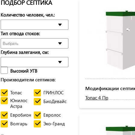
ПОДБОР СЕПТИКА
Количество человек, чел.:
Тип отвода стоков:
Глубина залегания, см:
Высокий УГВ
Производители септиков:
Модификации септика
Топас
ГРИНЛОС
Топас 4 Пр
Юнилос
БиоДевайс
Астра
Евробион
Евролос
Волгарь
Эко-Гранд