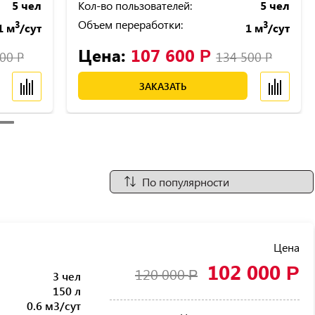
5 чел
Кол-во пользователей:
5 чел
Объем переработки:
3
3
1 м
/сут
1 м
/сут
Цена:
107 600
Р
500
Р
134 500
Р
ЗАКАЗАТЬ
Цена
102 000
Р
120 000
Р
3 чел
150 л
0.6 м3/сут