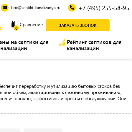
+7 (495) 255-58-95
box@septiki-kanalizaciya.ru
Сравнение
ЗАКАЗАТЬ ЗВОНОК
Х
0
ены на септики для
Рейтинг септиков для
анализации
канализации
обеспечит переработку и утилизацию бытовых стоков без
ольшой объем,
адаптированы к сезонному проживанию
,
жения прочны, эффективны и просты в обслуживании. Они