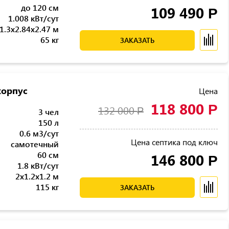
до 120 см
109 490
Р
1.008 кВт/сут
1.3x2.84x2.47 м
65 кг
ЗАКАЗАТЬ
корпус
Цена
118 800
Р
132 000
Р
3 чел
150 л
0.6 м3/сут
Цена септика под ключ
самотечный
60 см
146 800
Р
1.8 кВт/сут
2x1.2x1.2 м
115 кг
ЗАКАЗАТЬ