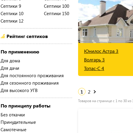
Септики 9
Септики 100
Септики 10
Септики 150
Септики 12
Рейтинг септиков
Юнилос Астра 3
По применению
Волгарь 3
Для дома
Для дачи
Топас-С 4
Для постоянного проживания
Для сезонного проживания
Для высокого УГВ
1
2
Товаров на странице с 1 по 30 из 
По принципу работы
Без откачки
Принудительные
Самотечные