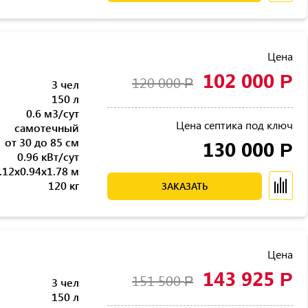
Цена
102 000
Р
120 000
Р
3 чел
150 л
0.6 м3/сут
Цена септика под ключ
самотечный
от 30 до 85 см
130 000
Р
0.96 кВт/сут
.12x0.94x1.78 м
120 кг
ЗАКАЗАТЬ
Цена
143 925
Р
151 500
Р
3 чел
150 л