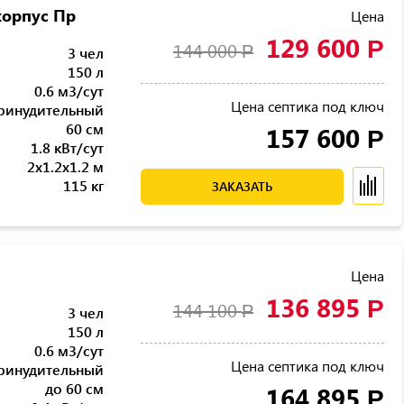
корпус Пр
Цена
129 600
Р
144 000
Р
3 чел
150 л
0.6 м3/сут
Цена септика под ключ
ринудительный
60 см
157 600
Р
1.8 кВт/сут
2x1.2x1.2 м
115 кг
ЗАКАЗАТЬ
Цена
136 895
Р
144 100
Р
3 чел
150 л
0.6 м3/сут
Цена септика под ключ
ринудительный
до 60 см
164 895
Р