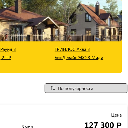
Раунд 3
ГРИНЛОС Аква 3
 2 ПР
БиоДевайс ЭКО 3 Миди
Цена
127 300
Р
3 чел