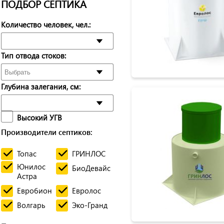
ПОДБОР СЕПТИКА
Количество человек, чел.:
Тип отвода стоков:
Глубина залегания, см:
Высокий УГВ
Производители септиков:
Топас
ГРИНЛОС
Юнилос
БиоДевайс
Астра
Евробион
Евролос
Волгарь
Эко-Гранд