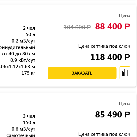
Цена
88 400
Р
104 000
Р
2 чел
50 л
0.2 м3/сут
Цена септика под ключ
ринудительный
от 40 до 80 см
118 400
Р
0.9 кВт/сут
.06x1.12x1.63 м
175 кг
ЗАКАЗАТЬ
Цена
85 490
Р
3 чел
150 л
0.6 м3/сут
Цена септика под ключ
самотечный