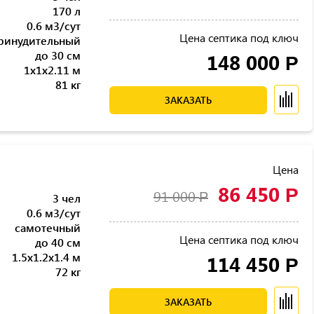
170 л
0.6 м3/сут
Цена септика под ключ
ринудительный
до 30 см
148 000
Р
1x1x2.11 м
81 кг
ЗАКАЗАТЬ
Цена
86 450
Р
91 000
Р
3 чел
0.6 м3/сут
самотечный
Цена септика под ключ
до 40 см
1.5x1.2x1.4 м
114 450
Р
72 кг
ЗАКАЗАТЬ