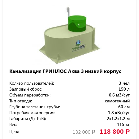
Канализация ГРИНЛОС Аква 3 низкий корпус
Кол-во пользователей:
3 чел
Залповый сброс:
150 л
Объём переработки:
0.6 м3/сут
Тип отвода:
самотечный
Глубина залегания трубы:
60 см
Потребляемая энергия:
1.8 кВт/сут
Габариты (ДхШхВ):
2x1.2x1.2 м
Вес:
115 кг
118 800
Р
Цена
132 000
Р