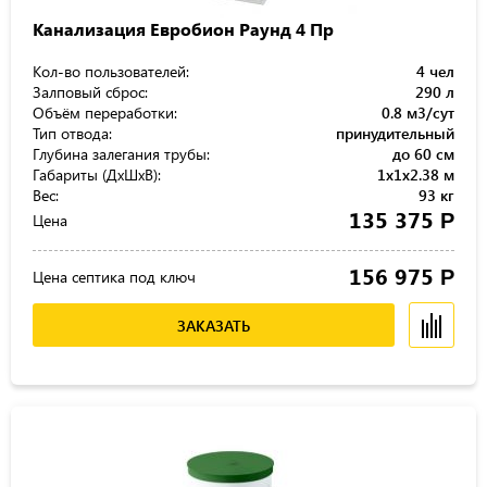
Канализация Евробион Раунд 4 Пр
Кол-во пользователей:
4 чел
Залповый сброс:
290 л
Объём переработки:
0.8 м3/сут
Тип отвода:
принудительный
Глубина залегания трубы:
до 60 см
Габариты (ДхШхВ):
1x1x2.38 м
Вес:
93 кг
135 375
Р
Цена
156 975
Р
Цена септика под ключ
ЗАКАЗАТЬ