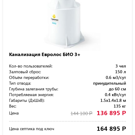
Канализация Евролос БИО 3+
Кол-во пользователей:
3 чел
Залповый сброс:
150 л
Объём переработки:
0.6 м3/сут
Тип отвода:
принудительный
Глубина залегания трубы:
до 60 см
Потребляемая энергия:
0.4 кВт/сут
Габариты (ДхШхВ):
1.5x1.4x1.8 м
Вес:
135 кг
136 895
Р
Цена
144 100
Р
164 895
Р
Цена септика под ключ