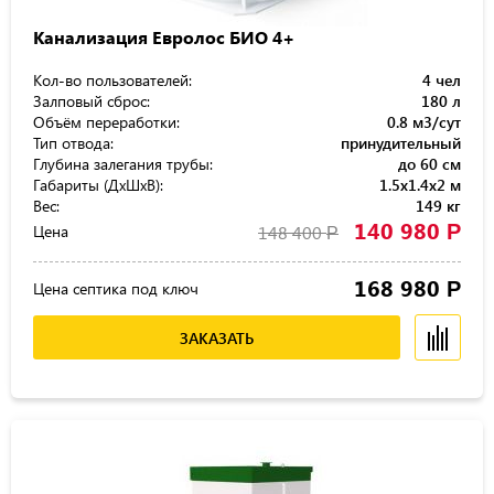
Канализация Евролос БИО 4+
Кол-во пользователей:
4 чел
Залповый сброс:
180 л
Объём переработки:
0.8 м3/сут
Тип отвода:
принудительный
Глубина залегания трубы:
до 60 см
Габариты (ДхШхВ):
1.5x1.4x2 м
Вес:
149 кг
140 980
Р
Цена
148 400
Р
168 980
Р
Цена септика под ключ
ЗАКАЗАТЬ