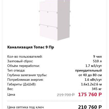
Канализация Топас 9 Пр
Кол-во пользователей:
9 чел
Залповый сброс:
510 л
Объём переработки:
1.7 м3/сут
Тип отвода:
принудительный
Глубина залегания трубы:
от 40 до 80 см
Потребляемая энергия:
1.6 кВт/сут
Габариты (ДхШхВ):
1.6x1.2x2.6 м
Вес:
345 кг
175 760
Р
Цена
219 700
Р
210 760
Р
Цена септика под ключ