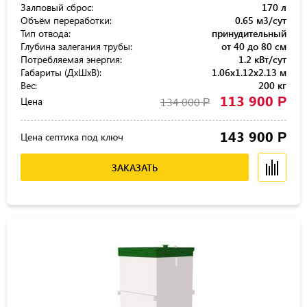
Залповый сброс:
170 л
Объём переработки:
0.65 м3/сут
Тип отвода:
принудительный
Глубина залегания трубы:
от 40 до 80 см
Потребляемая энергия:
1.2 кВт/сут
Габариты (ДхШхВ):
1.06x1.12x2.13 м
Вес:
200 кг
113 900
Р
Цена
134 000
Р
143 900
Р
Цена септика под ключ
ЗАКАЗАТЬ