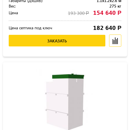
Габариты (ДхШхВ):
1.1x1.2x2.6 м
Вес:
275 кг
154 640
Р
Цена
193 300
Р
182 640
Р
Цена септика под ключ
ЗАКАЗАТЬ