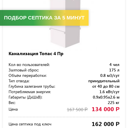
ПОДБОР СЕПТИКА ЗА 5 МИНУТ
Канализация Топас 4 Пр
Кол-во пользователей:
4 чел
Залповый сброс:
175 л
Объём переработки:
0.8 м3/сут
Тип отвода:
принудительный
Глубина залегания трубы:
от 40 до 80 см
Потребляемая энергия:
1.6 кВт/сут
Габариты (ДхШхВ):
0.9x0.95x2.6 м
Вес:
225 кг
134 000
Р
Цена
167 500
Р
162 000
Р
Цена септика под ключ