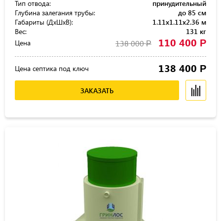
Тип отвода:
принудительный
Глубина залегания трубы:
до 85 см
Габариты (ДхШхВ):
1.11x1.11x2.36 м
Вес:
131 кг
110 400
Р
Цена
138 000
Р
138 400
Р
Цена септика под ключ
ЗАКАЗАТЬ