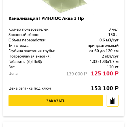
Канализация ГРИНЛОС Аква 3 Пр
Кол-во пользователей:
3 чел
Залповый сброс:
150 л
Объём переработки:
0.6 м3/сут
Тип отвода:
принудительный
Глубина залегания трубы:
от 60 до 120 см
Потребляемая энергия:
2 кВт/сут
Габариты (ДхШхВ):
1.33x1.33x1.7 м
Вес:
120 кг
125 100
Р
Цена
139 000
Р
153 100
Р
Цена септика под ключ
ЗАКАЗАТЬ