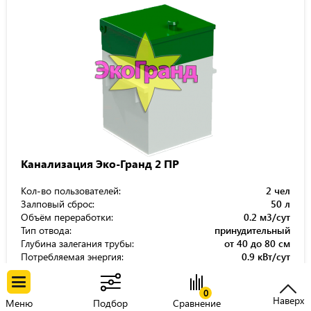
Канализация Эко-Гранд 2 ПР
Кол-во пользователей:
2 чел
Залповый сброс:
50 л
Объём переработки:
0.2 м3/сут
Тип отвода:
принудительный
Глубина залегания трубы:
от 40 до 80 см
Потребляемая энергия:
0.9 кВт/сут
Габариты (ДхШхВ):
1.06x1.12x1.63 м
Вес:
175 кг
0
88 400
Р
Цена
104 000
Наверх
Р
Меню
Подбор
Сравнение