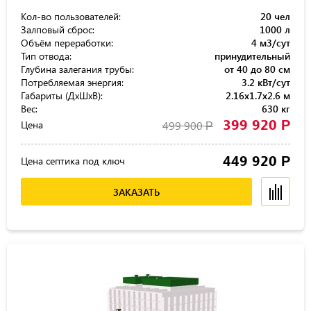
Кол-во пользователей:
20 чел
Залповый сброс:
1000 л
Объём переработки:
4 м3/сут
Тип отвода:
принудительный
Глубина залегания трубы:
от 40 до 80 см
Потребляемая энергия:
3.2 кВт/сут
Габариты (ДхШхВ):
2.16x1.7x2.6 м
Вес:
630 кг
399 920
Р
Цена
499 900
Р
449 920
Р
Цена септика под ключ
ЗАКАЗАТЬ