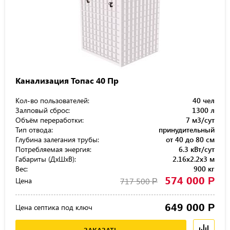
Канализация Топас 40 Пр
Кол-во пользователей:
40 чел
Залповый сброс:
1300 л
Объём переработки:
7 м3/сут
Тип отвода:
принудительный
Глубина залегания трубы:
от 40 до 80 см
Потребляемая энергия:
6.3 кВт/сут
Габариты (ДхШхВ):
2.16x2.2x3 м
Вес:
900 кг
574 000
Р
Цена
717 500
Р
649 000
Р
Цена септика под ключ