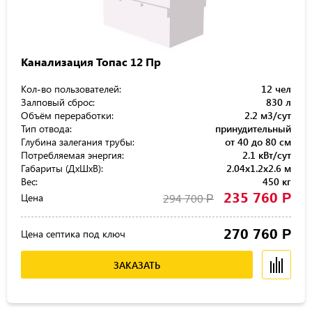
Канализация Топас 12 Пр
Кол-во пользователей:
12 чел
Залповый сброс:
830 л
Объём переработки:
2.2 м3/сут
Тип отвода:
принудительный
Глубина залегания трубы:
от 40 до 80 см
Потребляемая энергия:
2.1 кВт/сут
Габариты (ДхШхВ):
2.04x1.2x2.6 м
Вес:
450 кг
235 760
Р
Цена
294 700
Р
270 760
Р
Цена септика под ключ
ЗАКАЗАТЬ