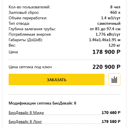
Кол-во пользователей:
8 чел
Залповый сброс:
460 л
Объём переработки:
1.4 м3/сут
Тип отвода:
самотечный
Глубина залегания трубы:
от 85 до 97.4 см
Потребляемая энергия:
1.776 кВт/сут
Габариты (ДхШхВ):
1.46x1.46x1.95 м
Вес:
120 кг
178 900
Р
Цена
220 900
Р
Цена септика под ключ
ЗАКАЗАТЬ
Модификации септика БиоДевайс 8
БиоДевайс 8 Миди
170 460
Р
БиоДевайс 8 Лонг
179 580
Р