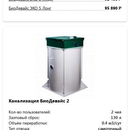
БиоДевайс ЭКО 5 Лонг
95 890
Р
Канализация БиоДевайс 2
Кол-во пользователей:
2 чел
Залповый сброс:
130 л
Объём переработки:
0.4 м3/сут
Тип отвода:
самотечный