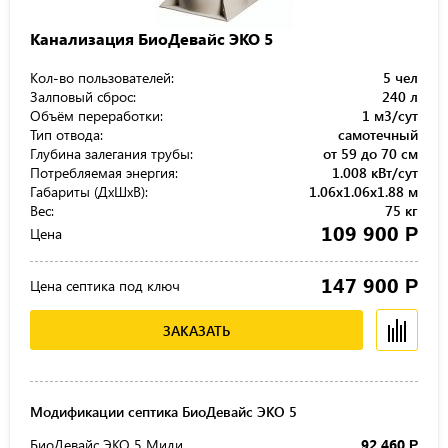
Канализация БиоДевайс ЭКО 5
Кол-во пользователей:
5 чел
Залповый сброс:
240 л
Объём переработки:
1 м3/сут
Тип отвода:
самотечный
Глубина залегания трубы:
от 59 до 70 см
Потребляемая энергия:
1.008 кВт/сут
Габариты (ДхШхВ):
1.06x1.06x1.88 м
Вес:
75 кг
109 900
Р
Цена
147 900
Р
Цена септика под ключ
ЗАКАЗАТЬ
Модификации септика БиоДевайс ЭКО 5
БиоДевайс ЭКО 5 Миди
92 460
Р