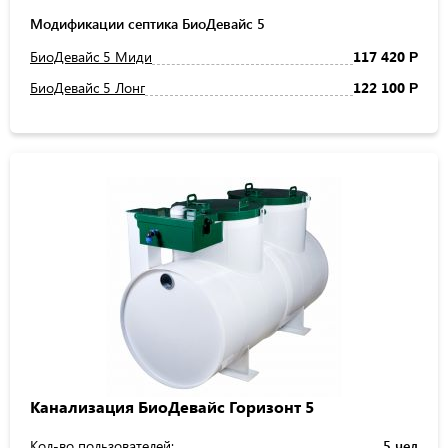
Модификации септика БиоДевайс 5
БиоДевайс 5 Миди
117 420
Р
БиоДевайс 5 Лонг
122 100
Р
Канализация БиоДевайс Горизонт 5
Кол-во пользователей:
5 чел