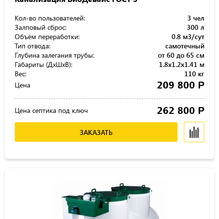
Кол-во пользователей:
3 чел
Залповый сброс:
300 л
Объём переработки:
0.8 м3/сут
Тип отвода:
самотечный
Глубина залегания трубы:
от 60 до 65 см
Габариты (ДхШхВ):
1.8x1.2x1.41 м
Вес:
110 кг
209 800
Р
Цена
262 800
Р
Цена септика под ключ
ЗАКАЗАТЬ