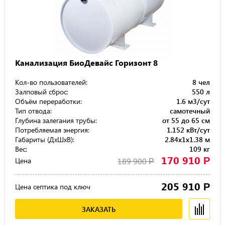
Канализация БиоДевайс Горизонт 8
Кол-во пользователей:
8 чел
Залповый сброс:
550 л
Объём переработки:
1.6 м3/сут
Тип отвода:
самотечный
Глубина залегания трубы:
от 55 до 65 см
Потребляемая энергия:
1.152 кВт/сут
Габариты (ДхШхВ):
2.84x1x1.38 м
Вес:
109 кг
170 910
Р
Цена
189 900
Р
205 910
Р
Цена септика под ключ
ЗАКАЗАТЬ