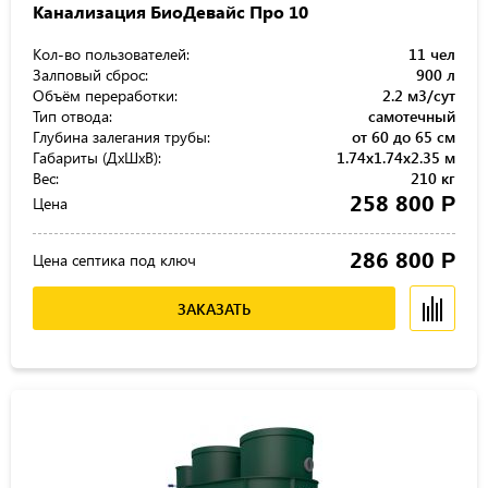
Канализация БиоДевайс Про 10
Кол-во пользователей:
11 чел
Залповый сброс:
900 л
Объём переработки:
2.2 м3/сут
Тип отвода:
самотечный
Глубина залегания трубы:
от 60 до 65 см
Габариты (ДхШхВ):
1.74x1.74x2.35 м
Вес:
210 кг
258 800
Р
Цена
286 800
Р
Цена септика под ключ
ЗАКАЗАТЬ