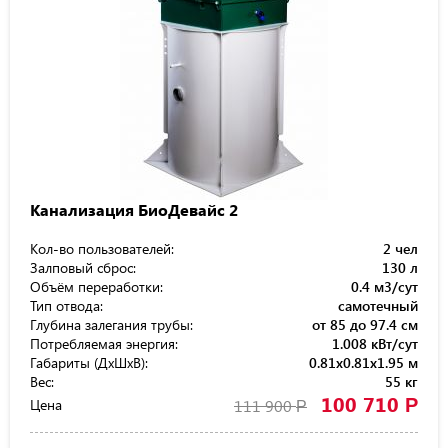
Канализация БиоДевайс 2
Кол-во пользователей:
2 чел
Залповый сброс:
130 л
Объём переработки:
0.4 м3/сут
Тип отвода:
самотечный
Глубина залегания трубы:
от 85 до 97.4 см
Потребляемая энергия:
1.008 кВт/сут
Габариты (ДхШхВ):
0.81x0.81x1.95 м
Вес:
55 кг
100 710
Р
Цена
111 900
Р