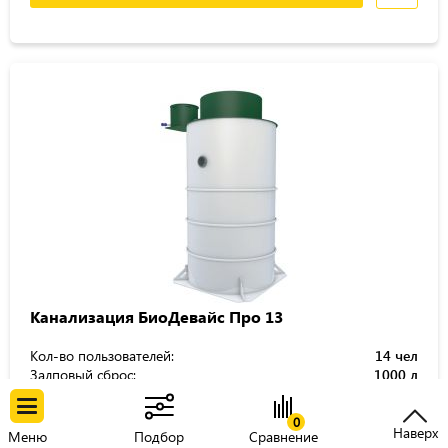
Канализация БиоДевайс Про 13
Кол-во пользователей:
14 чел
Залповый сброс:
1000 л
Объём переработки:
2.8 м3/сут
Тип отвода:
самотечный
0
Глубина залегания трубы:
от 60 до 65 см
Наверх
Меню
Подбор
Сравнение