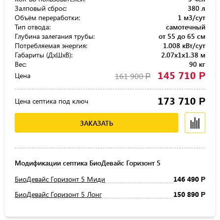
Залповый сброс:
380 л
Объём переработки:
1 м3/сут
Тип отвода:
самотечный
Глубина залегания трубы:
от 55 до 65 см
Потребляемая энергия:
1.008 кВт/сут
Габариты (ДхШхВ):
2.07x1x1.38 м
Вес:
90 кг
145 710
Р
Цена
161 900
Р
173 710
Р
Цена септика под ключ
ЗАКАЗАТЬ
Модификации септика БиоДевайс Горизонт 5
БиоДевайс Горизонт 5 Миди
146 490
Р
БиоДевайс Горизонт 5 Лонг
150 890
Р