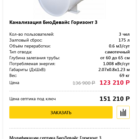
Канализация БиоДевайс Горизонт 3
Кол-во пользователей:
3 чел
Залповый сброс:
175 л
Объём переработки:
0.6 м3/сут
Тип отвода:
самотечный
Глубина залегания трубы:
от 60 до 65 см
Потребляемая энергия:
1.008 кВт/сут
Габариты (ДхШхВ):
2.07x0.8x1.23 м
Вес:
69 кг
123 210
Р
Цена
136 900
Р
151 210
Р
Цена септика под ключ
ЗАКАЗАТЬ
Модификации септика БиоДевайс Горизонт 3