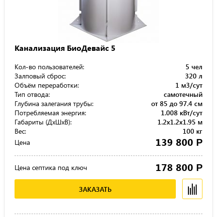
Канализация БиоДевайс 5
Кол-во пользователей:
5 чел
Залповый сброс:
320 л
Объём переработки:
1 м3/сут
Тип отвода:
самотечный
Глубина залегания трубы:
от 85 до 97.4 см
Потребляемая энергия:
1.008 кВт/сут
Габариты (ДхШхВ):
1.2x1.2x1.95 м
Вес:
100 кг
139 800
Р
Цена
178 800
Р
Цена септика под ключ
ЗАКАЗАТЬ