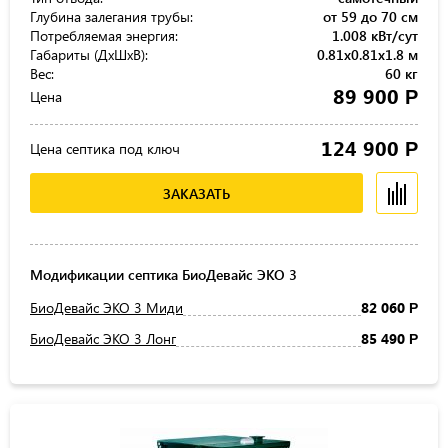
Глубина залегания трубы:
от 59 до 70 см
Потребляемая энергия:
1.008 кВт/сут
Габариты (ДхШхВ):
0.81x0.81x1.8 м
Вес:
60 кг
89 900
Р
Цена
124 900
Р
Цена септика под ключ
ЗАКАЗАТЬ
Модификации септика БиоДевайс ЭКО 3
БиоДевайс ЭКО 3 Миди
82 060
Р
БиоДевайс ЭКО 3 Лонг
85 490
Р