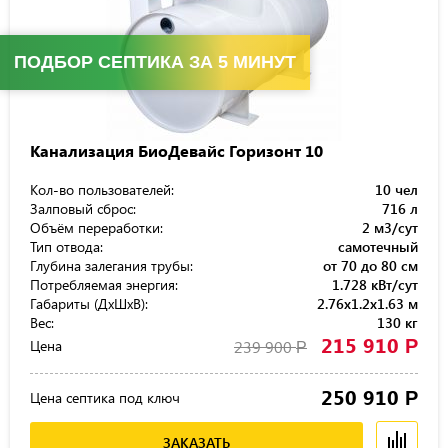
ПОДБОР СЕПТИКА ЗА 5 МИНУТ
Канализация БиоДевайс Горизонт 10
Кол-во пользователей:
10 чел
Залповый сброс:
716 л
Объём переработки:
2 м3/сут
Тип отвода:
самотечный
Глубина залегания трубы:
от 70 до 80 см
Потребляемая энергия:
1.728 кВт/сут
Габариты (ДхШхВ):
2.76x1.2x1.63 м
Вес:
130 кг
215 910
Р
Цена
239 900
Р
250 910
Р
Цена септика под ключ
ЗАКАЗАТЬ