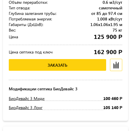
Объём переработки:
0.6 м3/сут
Тип отвода:
самотечный
Глубина залегания трубы:
от 85 до 97.4 см
Потребляемая энергия:
1.008 кВт/сут
Габариты (ДхШхВ):
1.06x1.06x1.95 м
Вес:
75 кг
125 900
Р
Цена
162 900
Р
Цена септика под ключ
ЗАКАЗАТЬ
Модификации септика БиоДевайс 3
БиоДевайс 3 Миди
100 460
Р
БиоДевайс 3 Лонг
105 140
Р