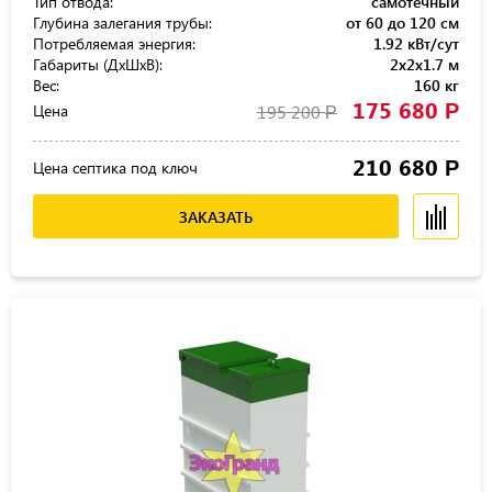
Тип отвода:
самотечный
Глубина залегания трубы:
от 60 до 120 см
Потребляемая энергия:
1.92 кВт/сут
Габариты (ДхШхВ):
2x2x1.7 м
Вес:
160 кг
175 680
Р
Цена
195 200
Р
210 680
Р
Цена септика под ключ
ЗАКАЗАТЬ