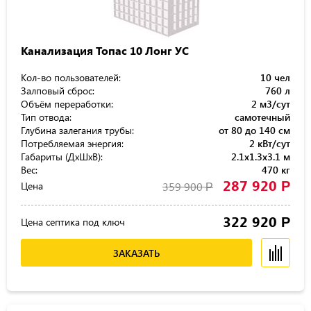
Канализация Топас 10 Лонг УС
Кол-во пользователей:
10 чел
Залповый сброс:
760 л
Объём переработки:
2 м3/сут
Тип отвода:
самотечный
Глубина залегания трубы:
от 80 до 140 см
Потребляемая энергия:
2 кВт/сут
Габариты (ДхШхВ):
2.1x1.3x3.1 м
Вес:
470 кг
287 920
Р
Цена
359 900
Р
322 920
Р
Цена септика под ключ
ЗАКАЗАТЬ