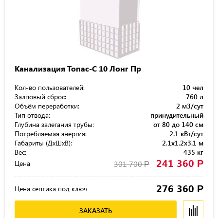
Канализация Топас-С 10 Лонг Пр
Кол-во пользователей:
10 чел
Залповый сброс:
760 л
Объём переработки:
2 м3/сут
Тип отвода:
принудительный
Глубина залегания трубы:
от 80 до 140 см
Потребляемая энергия:
2.1 кВт/сут
Габариты (ДхШхВ):
2.1x1.2x3.1 м
Вес:
435 кг
241 360
Р
Цена
301 700
Р
276 360
Р
Цена септика под ключ
ЗАКАЗАТЬ