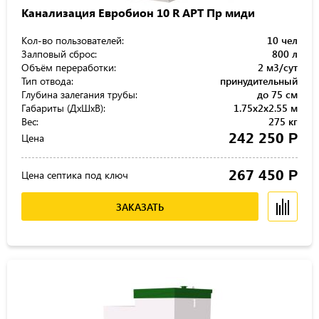
Канализация Евробион 10 R АРТ Пр миди
Кол-во пользователей:
10 чел
Залповый сброс:
800 л
Объём переработки:
2 м3/сут
Тип отвода:
принудительный
Глубина залегания трубы:
до 75 см
Габариты (ДхШхВ):
1.75x2x2.55 м
Вес:
275 кг
242 250
Р
Цена
267 450
Р
Цена септика под ключ
ЗАКАЗАТЬ