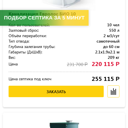
Канализация Евролос БИО 10
ПОДБОР СЕПТИКА ЗА 5 МИНУТ
Кол-во пользователей:
10 чел
Залповый сброс:
550 л
Объём переработки:
2 м3/сут
Тип отвода:
самотечный
Глубина залегания трубы:
до 60 см
Габариты (ДхШхВ):
2.1x1.9x2.1 м
Вес:
209 кг
220 115
Р
Цена
231 700
Р
255 115
Р
Цена септика под ключ
ЗАКАЗАТЬ