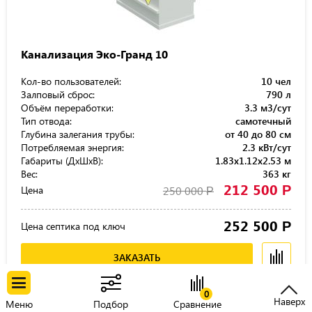
Канализация Эко-Гранд 10
Кол-во пользователей:
10 чел
Залповый сброс:
790 л
Объём переработки:
3.3 м3/сут
Тип отвода:
самотечный
Глубина залегания трубы:
от 40 до 80 см
Потребляемая энергия:
2.3 кВт/сут
Габариты (ДхШхВ):
1.83x1.12x2.53 м
Вес:
363 кг
212 500
Р
Цена
250 000
Р
252 500
Р
Цена септика под ключ
ЗАКАЗАТЬ
0
Наверх
Меню
Подбор
Сравнение