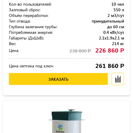
Кол-во пользователей:
10 чел
Залповый сброс:
550 л
Объём переработки:
2 м3/сут
Тип отвода:
принудительный
Глубина залегания трубы:
до 60 см
Потребляемая энергия:
0.4 кВт/сут
Габариты (ДхШхВ):
2.1x1.9x2.1 м
Вес:
214 кг
226 860
Р
Цена
238 800
Р
261 860
Р
Цена септика под ключ
ЗАКАЗАТЬ