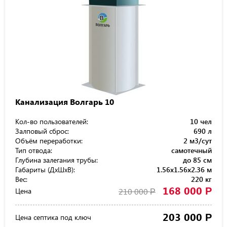
Канализация Волгарь 10
Кол-во пользователей:
10 чел
Залповый сброс:
690 л
Объём переработки:
2 м3/сут
Тип отвода:
самотечный
Глубина залегания трубы:
до 85 см
Габариты (ДхШхВ):
1.56x1.56x2.36 м
Вес:
220 кг
168 000
Р
Цена
210 000
Р
203 000
Р
Цена септика под ключ