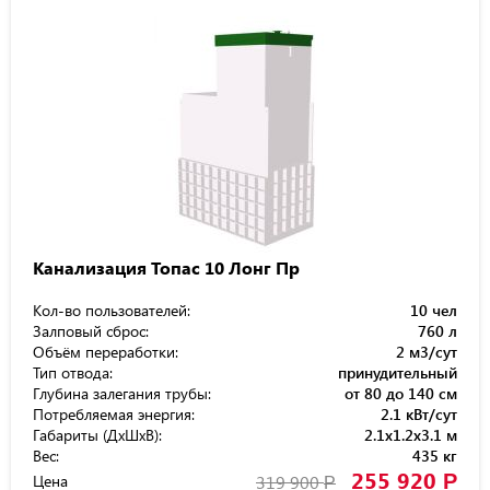
Канализация Топас 10 Лонг Пр
Кол-во пользователей:
10 чел
Залповый сброс:
760 л
Объём переработки:
2 м3/сут
Тип отвода:
принудительный
Глубина залегания трубы:
от 80 до 140 см
Потребляемая энергия:
2.1 кВт/сут
Габариты (ДхШхВ):
2.1x1.2x3.1 м
Вес:
435 кг
255 920
Р
Цена
319 900
Р