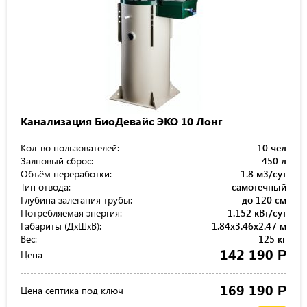
Канализация БиоДевайс ЭКО 10 Лонг
Кол-во пользователей:
10 чел
Залповый сброс:
450 л
Объём переработки:
1.8 м3/сут
Тип отвода:
самотечный
Глубина залегания трубы:
до 120 см
Потребляемая энергия:
1.152 кВт/сут
Габариты (ДхШхВ):
1.84x3.46x2.47 м
Вес:
125 кг
142 190
Р
Цена
169 190
Р
Цена септика под ключ