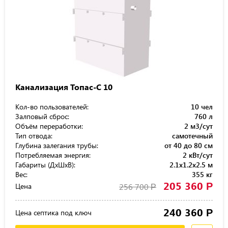
Канализация Топас-С 10
Кол-во пользователей:
10 чел
Залповый сброс:
760 л
Объём переработки:
2 м3/сут
Тип отвода:
самотечный
Глубина залегания трубы:
от 40 до 80 см
Потребляемая энергия:
2 кВт/сут
Габариты (ДхШхВ):
2.1x1.2x2.5 м
Вес:
355 кг
205 360
Р
Цена
256 700
Р
240 360
Р
Цена септика под ключ