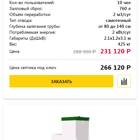
Кол-во пользователей:
10 чел
Залповый сброс:
760 л
Объём переработки:
2 м3/сут
Тип отвода:
самотечный
Глубина залегания трубы:
от 80 до 140 см
Потребляемая энергия:
2 кВт/сут
Габариты (ДхШхВ):
2.1x1.2x3.1 м
Вес:
425 кг
231 120
Р
Цена
288 900
Р
266 120
Р
Цена септика под ключ
ЗАКАЗАТЬ