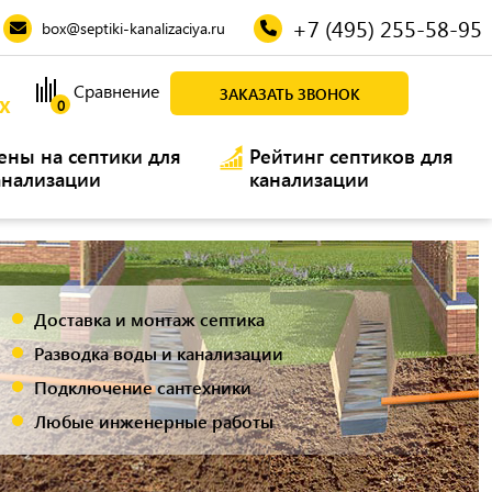
+7 (495) 255-58-95
box@septiki-kanalizaciya.ru
Сравнение
ЗАКАЗАТЬ ЗВОНОК
Х
0
ены на септики для
Рейтинг септиков для
анализации
канализации
Е СКИДКИ
0%
 СКИДКУ