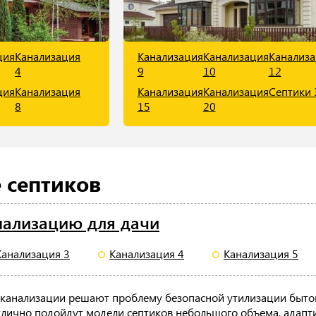
ция
Канализация
Канализация
Канализация
Канализ
4
9
10
12
ция
Канализация
Канализация
Канализация
Септики 
8
15
20
 септиков
нализацию для дачи
Канализация 3
Канализация 4
Канализация 5
 канализации решают проблему безопасной утилизации быто
отлично подойдут модели септиков небольшого объема, ада