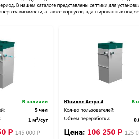
ериод. В нашем каталоге представлены септики для установк
энергозависимости, а также корпусов, адаптированных под ос
В наличии
Юнилос Астра 4
В 
й:
5 чел
Кол-во пользователей:
:
Объем переработки:
3
1 м
/сут
0.
50
Цена:
106 250
Р
Р
145 000
Р
125 