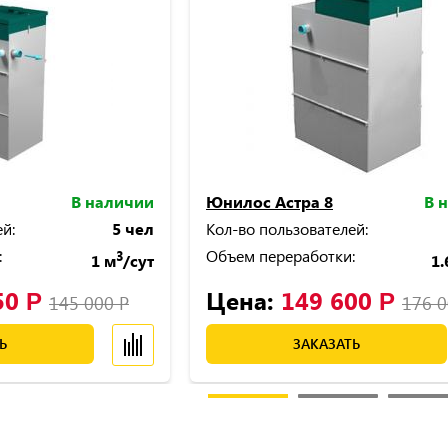
В наличии
Юнилос Астра 8
В 
й:
5 чел
Кол-во пользователей:
:
Объем переработки:
3
1 м
/сут
1.
50
Цена:
149 600
Р
Р
145 000
Р
176 
Ь
ЗАКАЗАТЬ