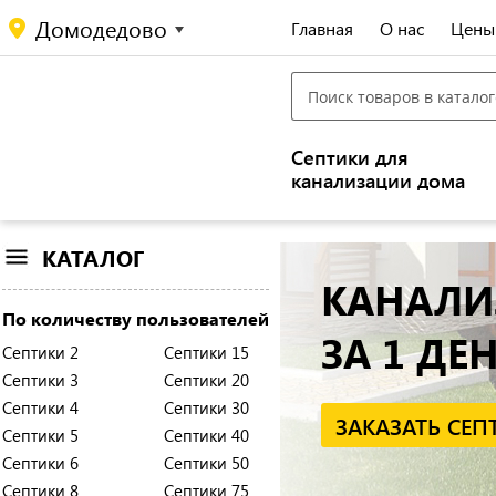
Домодедово
Главная
О нас
Цены
Септики для
канализации дома
КАТАЛОГ
По количеству пользователей
Доставка и монтаж септика
Септики 2
Септики 15
Разводка воды и канализации
Септики 3
Септики 20
Подключение сантехники
Септики 4
Септики 30
Любые инженерные работы
Септики 5
Септики 40
Септики 6
Септики 50
Септики 8
Септики 75