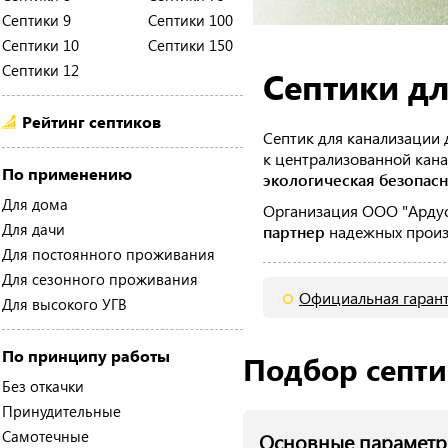
Септики 9
Септики 100
Септики 10
Септики 150
Септики 12
Септики д
Рейтинг септиков
Септик для канализации 
к централизованной кан
По применению
экологическая безопасн
Для дома
Организация ООО "Ардус
Для дачи
партнер
надежных произв
Для постоянного проживания
Для сезонного проживания
Официальная гаран
Для высокого УГВ
По принципу работы
Подбор септи
Без откачки
Принудительные
Самотечные
Основные парамет