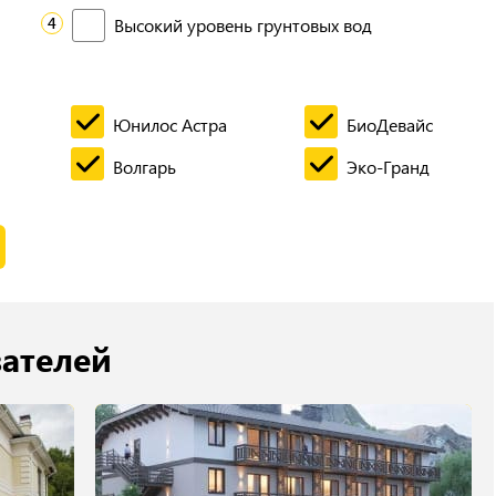
Высокий уровень грунтовых вод
Юнилос Астра
БиоДевайс
Волгарь
Эко-Гранд
вателей