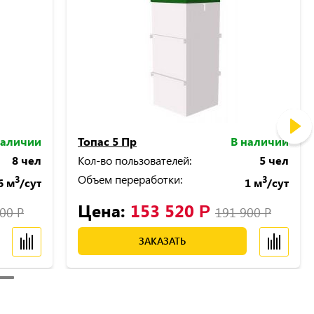
наличии
Топас 5 Пр
В наличии
8 чел
Кол-во пользователей:
5 чел
Объем переработки:
3
3
6 м
/сут
1 м
/сут
Цена:
153 520
Р
000
Р
191 900
Р
ЗАКАЗАТЬ