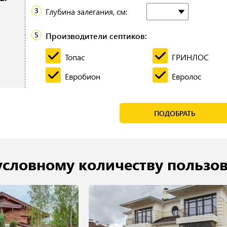
Глубина залегания, см:
Производители септиков:
Топас
ГРИНЛОС
Евробион
Евролос
ПОДОБРАТЬ
условному количеству пользо