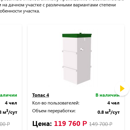
и на дачном участке с различными вариантами степени
обенности участка.
наличии
Топас 4
В наличии
4 чел
Кол-во пользователей:
4 чел
Объем переработки:
3
3
8 м
/сут
0.8 м
/сут
Цена:
119 760
Р
000
Р
149 700
Р